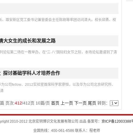
省长、雄安新区党工委书记兼管委会主任陈刚等率团访问清大。校长邱勇、校
探清大女生的成长和发展之路
系列论坛第二场在一教举办。在“三·八”国际妇女节之际，本场论坛邀请到了清
大 探讨基础学科人才培养合作
为公司fellow、2012实验室首席科学家廖恒，以及华为公司北京研究所、
研清
篇 页次:
412
/
412
页
10
篇/页
首页
上一页
下一页
尾页
转到：
pyright 2010-2012 北京宏玥博识文化发展有限公司 出品 备案号：
京ICP备12003388
全国热线：400-061-6586 联系人：程老师