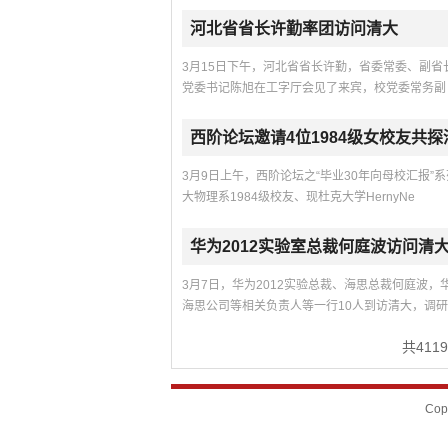
河北省省长许勤率团访问清大
3月15日下午，河北省省长许勤，省委常委、副
党委书记陈旭在工字厅会见了来宾，校党委常务副
西阶论坛邀请4位1984级女校友共
3月9日上午，西阶论坛之“毕业30年向母校汇报”
大物理系1984级校友、现杜克大学HernyNe
华为2012实验室总裁何庭波访问清
3月7日，华为2012实验总裁、海思总裁何庭波，华
海思公司等相关负责人等一行10人到访清大，调
共
4119
Co