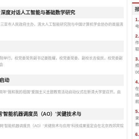
 深度对话人工智能与基础数学研究
1.
南省三亚市人民政府主办，清大人工智能研究院与中国计算机学会协办的首届清
电
2.
作
取
管学院举行。校党委常务副书记姜胜耀，校党委常委、副校长吉俊民，校党委副
3.
会
照
0
启动
4.
在
0周年“我和我的祖国”爱国主义主题教育活动启动仪式在新清大学堂召开。启
线
前
5.
‘智能机器调度员（AO）’关键技术与
录
教
网‘智能机器调度员（AO）’关键技术与应用”科技成果鉴定会在北京西郊宾馆
6.