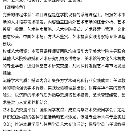
构、艺术家、拍卖行、艺术媒体等产业领域。
【课程特色】
完善的课程体系：项目课程是在学院现有的系统课程上，根据艺术市
场的人才培养需求研发，内容涵盖国内外艺术市场的综合分析、艺术
投资与收藏、艺术拍卖策略、艺术金融模式、艺术经营与管理、文化
创意经营、中国艺术与西方艺术鉴赏、艺术投资实践考察等专业课程
模块。
权威艺术师资：本项目课程师资团队均由清华大学美术学院主导联合
其他艺术院校教授和艺术研究机构及博物馆、美术馆等文化艺术机构
的专业学者，通过课堂艺术研究交流，共同探讨发掘艺术与市场发展
规律。
沉静学术气质：授课内容汇集多方学术研究和行业实践成果；任课教
师的聘请强调学术背景、实践经验和理念出新；摒弃浮华不实的宣传
噱头；以沉静的学术气质为指导思想将艺术投资、艺术管理经营、艺
术鉴赏与人文素养相结合。
艺术投资交流平台：凝聚同学友谊，成立清华艺术交流同学会；定期
组织班级内部的各种联谊活动和艺术沙龙，促进专业学术与专业实践
交流；推进本届学员与往届学员艺术交流活动；倡导学员与任课教授