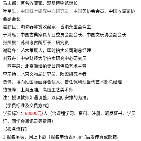
马未都：著名收藏家、观复博物馆馆长
叶星生：
中国藏学研究中心研究员、中国
美协会会员、中国收藏家协
会副会长
翟建民：陶瓷器鉴赏收藏家、香港永宝斋斋主
于鸿雁：中国古典家具专业委员会副会长、中国文玩协会副会长
张照根：苏州考古所所长、研究员
谢晓冬：艺术策展人，匡时拍卖公司副总经理
刘双舟：中央财经大学拍卖研究中心研究员
一西平厝：北京瀚海拍卖公司佛像艺术主管
李宗扬：北京文物局研究员、陶瓷研究学者
贾伟：博而励国际画廊合伙人、曾任保利现当代艺术部总经理
钱振峰：上海玉雕厂高级工艺美术师
注：授课教师如遇调整，以实际安排的为准。
【学费标准及交费方式】
学费标准：
68000元
/人（含课程学习、资料、注册、颁发证书、学员
证、同学会通讯录等费用）
【报名流程】
1.报名填表：网上下载《报名申请表》填写后发传真或邮箱。