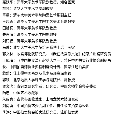
聂跃华：清华大学美术学院副教授，知名画家
章锐：清华大学美术学院副教授
章星：清华大学美术学院陶瓷艺术系副主任
王晓昕：清华大学美术学院工艺美术系副教授
田旭桐：清华大学美术学院副教授
关东海：清华大学美术学院副教授
刘润福：清华大学美术学院副教授
马萧：清华大学美术学院绘画系博士后，画家
郭文林：故宫博物院研究员、《我在故宫修文物》纪录片出镜研究员
王凤海：《中国拍卖法》起草人之一，曾任中国拍卖行业协会副秘书
长、中国拍卖师执业资格制度设计者、国家注册拍卖师
戴岱：佳士得中国瓷器及艺术品部资深主管
郭颖：北京地质大学珠宝学院副院长、副教授
贾文忠：青铜器研究学者，研究员，中国文物学会鉴定委员
陆忠：中国艺术收藏家
朱绍良：古代书画收藏家，上海龙美术馆研究员
刘尚勇：中国拍协艺委会副主任、曾任荣宝拍卖总经理
季涛：中国拍卖协会拍卖法研究员、注册拍卖师